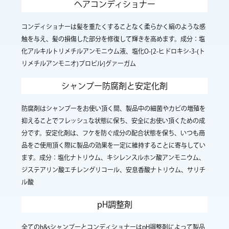
ヘアコンディショナー
コンディショナーは髪を重たくすることなく柔らかく絹のような感
触を与え、髪の損傷した部分を修復して輝きを高めます。成分：塩
化アルキルトリメチルアンモニウム液、塩化O-[2-ヒドロキシ-3-(ト
リメチルアンモニオ)プロピル]グァーガム
シャンプー防腐剤と安定化剤
防腐剤はシャンプーをお使い頂く間、製品中の細菌やカビの増殖を
抑えることでフレッシュな状態に保ち、安全にお使い頂くための成
分です。安定化剤は、フケを防ぐ成分の配合状態を保ち、いつも商
品をご使用頂く際に製品の効果を一定に維持することに寄与してい
ます。成分：塩化ナトリウム、キシレンスルホン酸アンモニウム、
ジステアリン酸エチレングリコール、安息香酸ナトリウム、サリチ
ル酸
pH調整剤
全てのh&sシャンプーとコンディショナーはpH調整剤によって製品